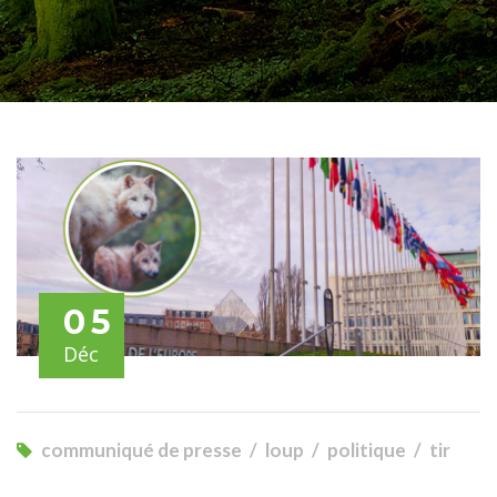
05
Déc
communiqué de presse
loup
politique
tir