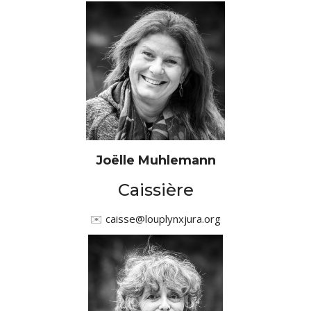
Joëlle Muhlemann
Caissière
✉️
caisse@louplynxjura.org