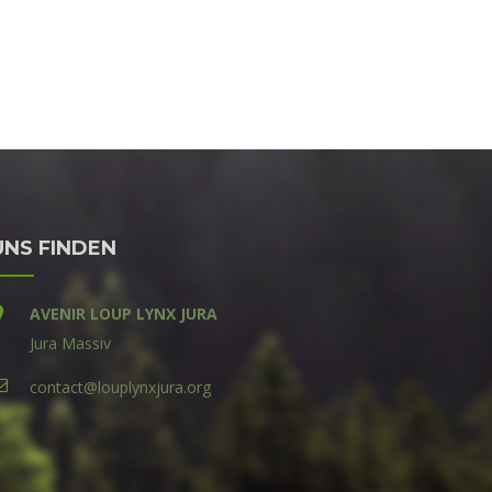
UNS FINDEN
AVENIR LOUP LYNX JURA
Jura Massiv
contact@louplynxjura.org