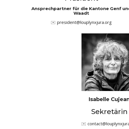
Ansprechpartner für die Kantone Genf un
Waadt
✉️
president@louplynxjura.org
Isabelle Cujea
Sekretärin
✉️
contact@louplynxjur