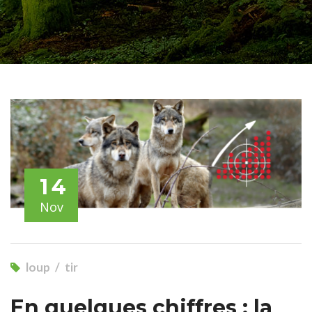
14
Nov
loup
tir
En quelques chiffres : la