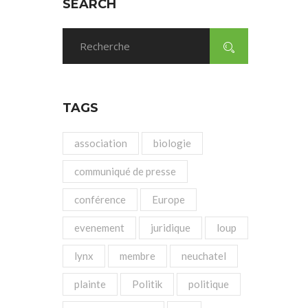
SEARCH
TAGS
association
biologie
communiqué de presse
conférence
Europe
evenement
juridique
loup
lynx
membre
neuchatel
plainte
Politik
politique